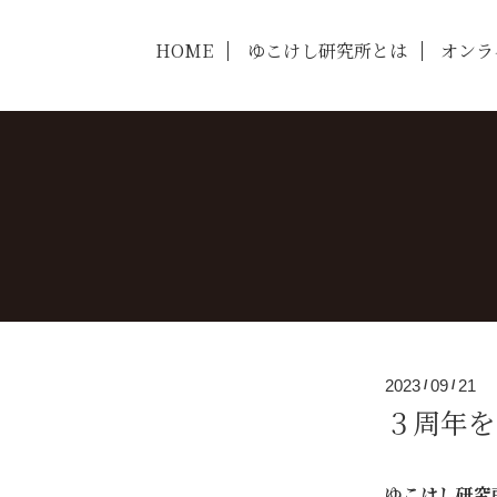
HOME
ゆこけし研究所とは
オンラ
2023
09
21
/
/
３周年を
ゆこけし研究